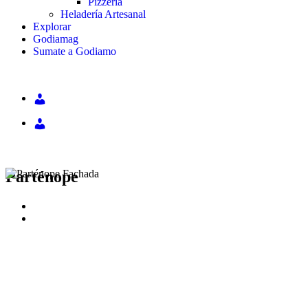
Pizzería
Heladería Artesanal
Explorar
Godiamag
Sumate a Godiamo
Parténope