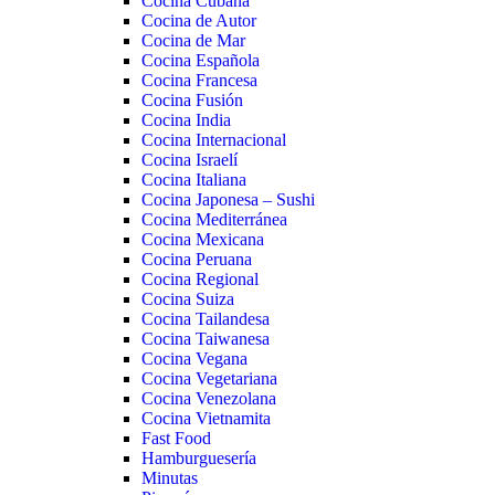
Cocina Cubana
Cocina de Autor
Cocina de Mar
Cocina Española
Cocina Francesa
Cocina Fusión
Cocina India
Cocina Internacional
Cocina Israelí
Cocina Italiana
Cocina Japonesa – Sushi
Cocina Mediterránea
Cocina Mexicana
Cocina Peruana
Cocina Regional
Cocina Suiza
Cocina Tailandesa
Cocina Taiwanesa
Cocina Vegana
Cocina Vegetariana
Cocina Venezolana
Cocina Vietnamita
Fast Food
Hamburguesería
Minutas