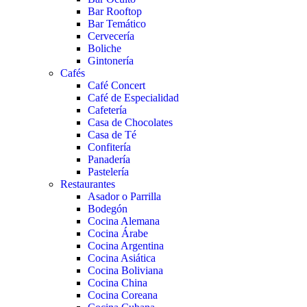
Bar Rooftop
Bar Temático
Cervecería
Boliche
Gintonería
Cafés
Café Concert
Café de Especialidad
Cafetería
Casa de Chocolates
Casa de Té
Confitería
Panadería
Pastelería
Restaurantes
Asador o Parrilla
Bodegón
Cocina Alemana
Cocina Árabe
Cocina Argentina
Cocina Asiática
Cocina Boliviana
Cocina China
Cocina Coreana