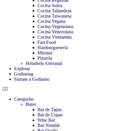
Cocina Regional
Cocina Suiza
Cocina Tailandesa
Cocina Taiwanesa
Cocina Vegana
Cocina Vegetariana
Cocina Venezolana
Cocina Vietnamita
Fast Food
Hamburguesería
Minutas
Pizzería
Heladería Artesanal
Explorar
Godiamag
Sumate a Godiamo
Categorías
Bares
Bar de Tapas
Bar de Copas
Wine Bar
Bar Notable
Bar Oculto