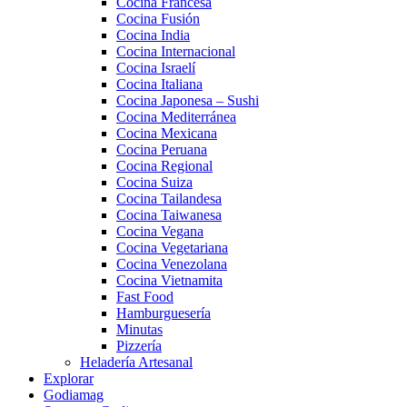
Cocina Francesa
Cocina Fusión
Cocina India
Cocina Internacional
Cocina Israelí
Cocina Italiana
Cocina Japonesa – Sushi
Cocina Mediterránea
Cocina Mexicana
Cocina Peruana
Cocina Regional
Cocina Suiza
Cocina Tailandesa
Cocina Taiwanesa
Cocina Vegana
Cocina Vegetariana
Cocina Venezolana
Cocina Vietnamita
Fast Food
Hamburguesería
Minutas
Pizzería
Heladería Artesanal
Explorar
Godiamag