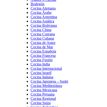
Bodegón
Cocina Alemana
Cocina Árabe
Cocina Argentina
Cocina Asiática
Cocina Boliviana
Cocina China
Cocina Coreana
Cocina Cubana
Cocina de Autor
Cocina de Mar
Cocina Española
Cocina Francesa
Cocina Fusión
Cocina India
Cocina Internacional
Cocina Israelí
Cocina Italiana
Cocina Japonesa – Sushi
Cocina Mediterránea
Cocina Mexicana
Cocina Peruana
Cocina Regional
Cocina Suiza