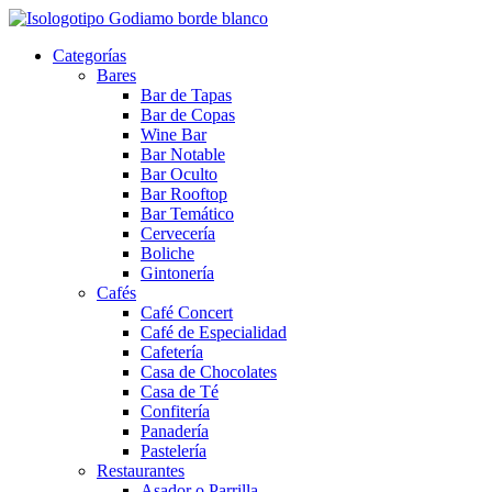
Categorías
Bares
Bar de Tapas
Bar de Copas
Wine Bar
Bar Notable
Bar Oculto
Bar Rooftop
Bar Temático
Cervecería
Boliche
Gintonería
Cafés
Café Concert
Café de Especialidad
Cafetería
Casa de Chocolates
Casa de Té
Confitería
Panadería
Pastelería
Restaurantes
Asador o Parrilla