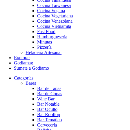
Cocina Tailandesa
Cocina Taiwanesa
Cocina Vegana
Cocina Vegetariana
Cocina Venezolana
Cocina Vietnamita
Fast Food
Hamburguesería
Minutas
Pizzería
Heladería Artesanal
Explorar
Godiamag
Sumate a Godiamo
Categorías
Bares
Bar de Tapas
Bar de Copas
Wine Bar
Bar Notable
Bar Oculto
Bar Rooftop
Bar Temático
Cervecería