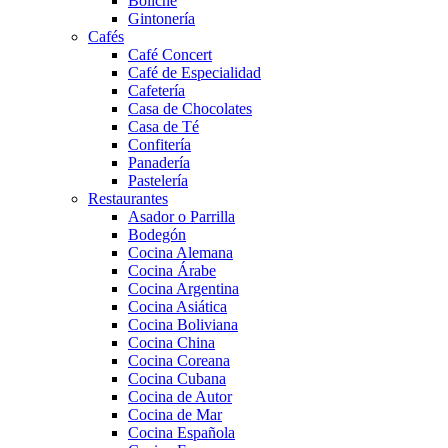
Boliche
Gintonería
Cafés
Café Concert
Café de Especialidad
Cafetería
Casa de Chocolates
Casa de Té
Confitería
Panadería
Pastelería
Restaurantes
Asador o Parrilla
Bodegón
Cocina Alemana
Cocina Árabe
Cocina Argentina
Cocina Asiática
Cocina Boliviana
Cocina China
Cocina Coreana
Cocina Cubana
Cocina de Autor
Cocina de Mar
Cocina Española