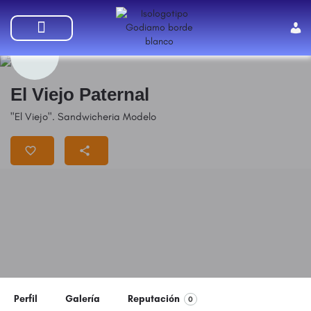
SUMATE A GODIAMO
El Viejo Paternal
"El Viejo". Sandwicheria Modelo
Perfil
Galería
Reputación
0