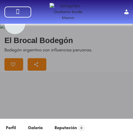
SUMATE A GODIAMO
El Brocal Bodegón
Bodegón argentino con influencias peruanas.
Perfil
Galería
Reputación
0