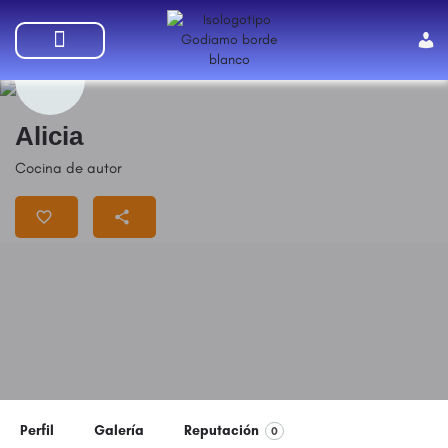
SUMATE A GODIAMO
Alicia
Cocina de autor
Perfil
Galería
Reputación
0