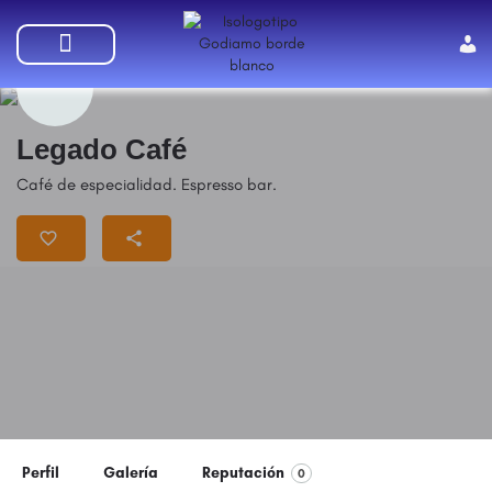
SUMATE A GODIAMO
Legado Café
Café de especialidad. Espresso bar.
Perfil
Galería
Reputación
0