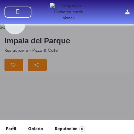
SUMATE A GODIAMO
Impala del Parque
Restaurante - Pizza & Café
Perfil
Galería
Reputación
0