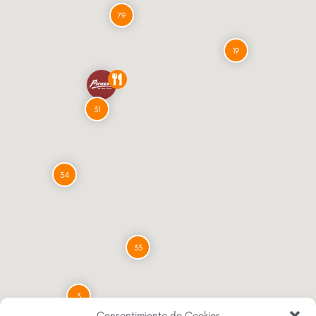
79
19
31
34
33
3
Consentimiento de Cookies