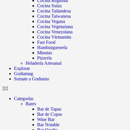
Cocina Regional
Cocina Suiza
Cocina Tailandesa
Cocina Taiwanesa
Cocina Vegana
Cocina Vegetariana
Cocina Venezolana
Cocina Vietnamita
Fast Food
Hamburguesería
Minutas
Pizzería
Heladería Artesanal
Explorar
Godiamag
Sumate a Godiamo
Categorías
Bares
Bar de Tapas
Bar de Copas
Wine Bar
Bar Notable
Bar Oculto