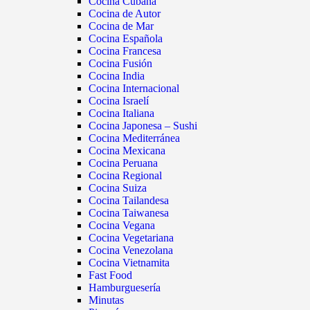
Cocina Cubana
Cocina de Autor
Cocina de Mar
Cocina Española
Cocina Francesa
Cocina Fusión
Cocina India
Cocina Internacional
Cocina Israelí
Cocina Italiana
Cocina Japonesa – Sushi
Cocina Mediterránea
Cocina Mexicana
Cocina Peruana
Cocina Regional
Cocina Suiza
Cocina Tailandesa
Cocina Taiwanesa
Cocina Vegana
Cocina Vegetariana
Cocina Venezolana
Cocina Vietnamita
Fast Food
Hamburguesería
Minutas