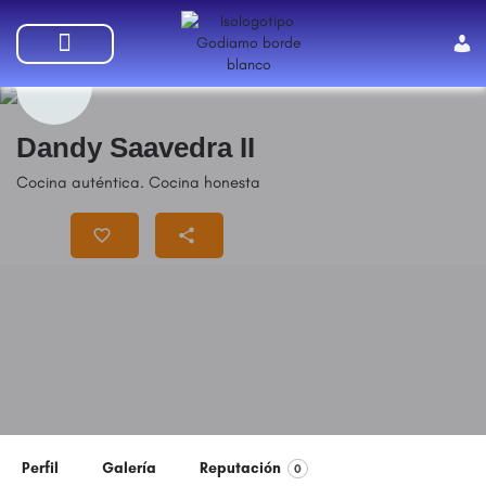
SUMATE A GODIAMO
Dandy Saavedra II
Cocina auténtica. Cocina honesta
Precio
$$
Perfil
Galería
Reputación
0