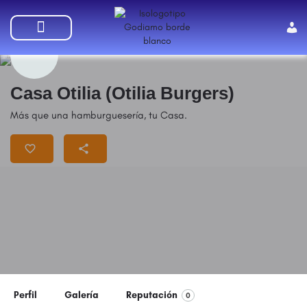
SUMATE A GODIAMO
Casa Otilia (Otilia Burgers)
Más que una hamburguesería, tu Casa.
Perfil
Galería
Reputación
0