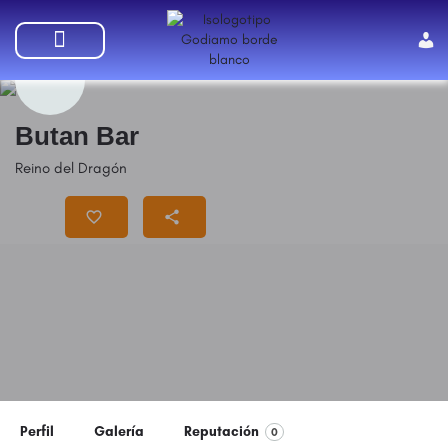
SUMATE A GODIAMO
Butan Bar
Reino del Dragón
Precio
$$
Perfil
Galería
Reputación
0