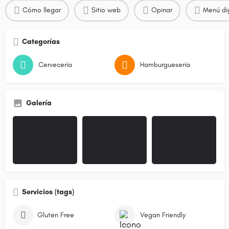
Cómo llegar
Sitio web
Opinar
Menú dig
Categorías
Cervecería
Hamburguesería
Galería
Servicios (tags)
Gluten Free
Vegan Friendly