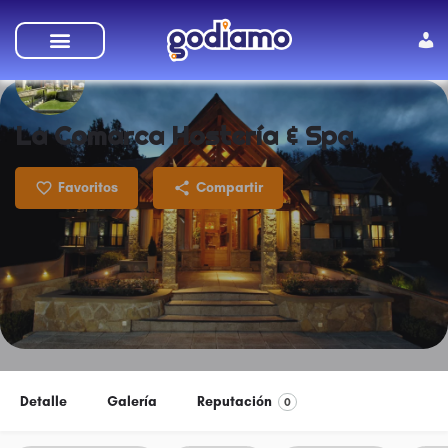
SUMATE A GODIAMO
La Comarca Hostería & Spa
Favoritos
Compartir
Detalle
Galería
Reputación
0