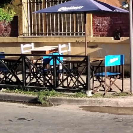
Descripción
Almacén de picadas de Tandil.
Galería
Seguinos
Instagram