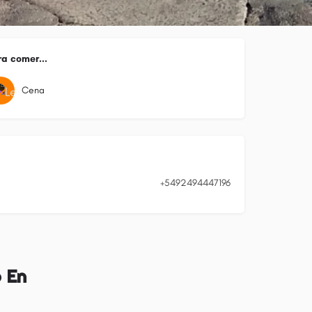
a comer...
Cena
+5492494447196
 En