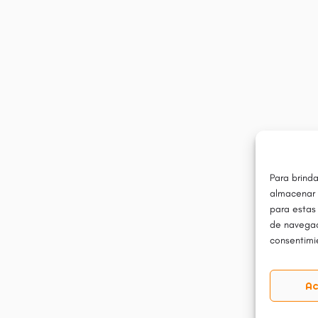
Para brinda
almacenar 
para estas
de navegaci
consentimie
Ac