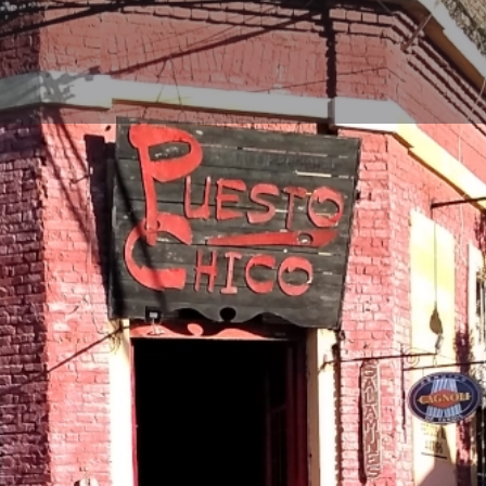
Perfil
Galería
Reputación
0
Cómo llegar
Llamar
Opinar
Reclamar auto
Cerrado
Zona
Tandil (localidad)