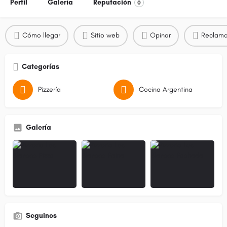
Perfil
Galería
Reputación
0
Cómo llegar
Sitio web
Opinar
Reclama
Categorías
Pizzería
Cocina Argentina
Galería
Seguinos