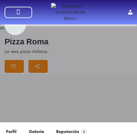
SUMATE A GODIAMO
Pizza Roma
La vera pizza italiana.
Perfil
Galería
Reputación
0