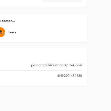
 comer...
Cena
pasogaribaldirestobar@gmail.com
+5492901432380