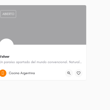
ABIERTO
Volver
Un paraíso apartado del mundo convencional. Naturaleza viva. Un lugar clásico de la ciudad de Ushuaia.
Ushuaia (municipio)
Cocina Argentina