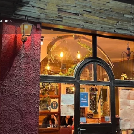
ctono.
Perfil
Galería
Reputación
0
egar
Llamar
Opinar
Reservar
Reclama
Abierto
El h
Zona
Ushuaia (municipio)