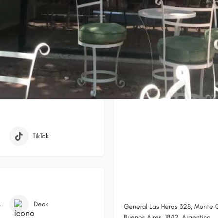
Ubicación
TikTok
Discapacitados
Deck
General Las Heras 328, Monte G
Buenos Aires, 1842, Argentina