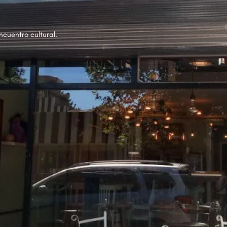
ncuentro cultural.
Perfil
Galería
Reputación
0
Cómo llegar
Opinar
Reservar
Reclamar autorí
Cerrado
Zona
Monte Grande