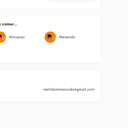
 comer...
Almuerzo
Merienda
restobarmacondo@gmail.com