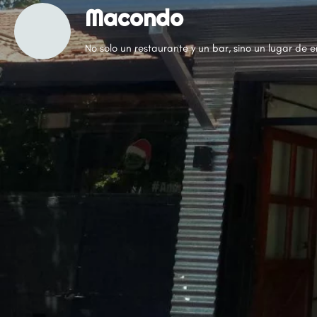
Macondo
No solo un restaurante y un bar, sino un lugar de e
Categorías
Bodegón
Cocina Argentina