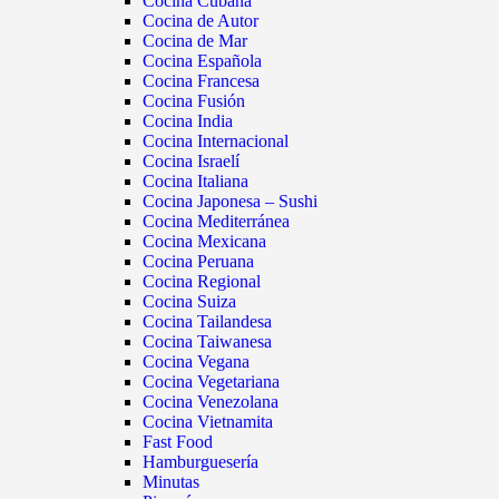
Cocina Cubana
Cocina de Autor
Cocina de Mar
Cocina Española
Cocina Francesa
Cocina Fusión
Cocina India
Cocina Internacional
Cocina Israelí
Cocina Italiana
Cocina Japonesa – Sushi
Cocina Mediterránea
Cocina Mexicana
Cocina Peruana
Cocina Regional
Cocina Suiza
Cocina Tailandesa
Cocina Taiwanesa
Cocina Vegana
Cocina Vegetariana
Cocina Venezolana
Cocina Vietnamita
Fast Food
Hamburguesería
Minutas