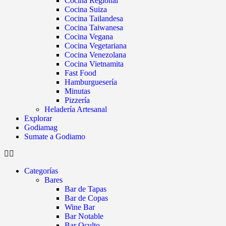
Cocina Regional
Cocina Suiza
Cocina Tailandesa
Cocina Taiwanesa
Cocina Vegana
Cocina Vegetariana
Cocina Venezolana
Cocina Vietnamita
Fast Food
Hamburguesería
Minutas
Pizzería
Heladería Artesanal
Explorar
Godiamag
Sumate a Godiamo
Categorías
Bares
Bar de Tapas
Bar de Copas
Wine Bar
Bar Notable
Bar Oculto