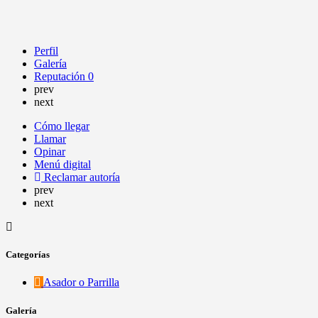
Perfil
Galería
Reputación
0
prev
next
Cómo llegar
Llamar
Opinar
Menú digital
Reclamar autoría
prev
next
Categorías
Asador o Parrilla
Galería