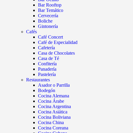
Bar Rooftop
Bar Temático
Cervecería
Boliche
Gintonería
Cafés
Café Concert
Café de Especialidad
Cafetería
Casa de Chocolates
Casa de Té
Confitería
Panadería
Pastelería
Restaurantes
Asador o Parrilla
Bodegón
Cocina Alemana
Cocina Árabe
Cocina Argentina
Cocina Asiática
Cocina Boliviana
Cocina China
Cocina Coreana