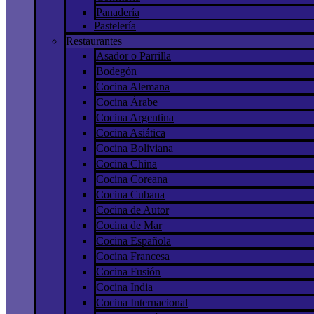
Panadería
Pastelería
Restaurantes
Asador o Parrilla
Bodegón
Cocina Alemana
Cocina Árabe
Cocina Argentina
Cocina Asiática
Cocina Boliviana
Cocina China
Cocina Coreana
Cocina Cubana
Cocina de Autor
Cocina de Mar
Cocina Española
Cocina Francesa
Cocina Fusión
Cocina India
Cocina Internacional