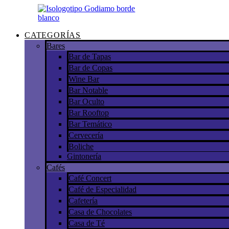
CATEGORÍAS
Bares
Bar de Tapas
Bar de Copas
Wine Bar
Bar Notable
Bar Oculto
Bar Rooftop
Bar Temático
Cervecería
Boliche
Gintonería
Cafés
Café Concert
Café de Especialidad
Cafetería
Casa de Chocolates
Casa de Té