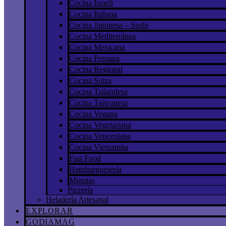
Cocina Israelí
Cocina Italiana
Cocina Japonesa – Sushi
Cocina Mediterránea
Cocina Mexicana
Cocina Peruana
Cocina Regional
Cocina Suiza
Cocina Tailandesa
Cocina Taiwanesa
Cocina Vegana
Cocina Vegetariana
Cocina Venezolana
Cocina Vietnamita
Fast Food
Hamburguesería
Minutas
Pizzería
Heladería Artesanal
EXPLORAR
GODIAMAG