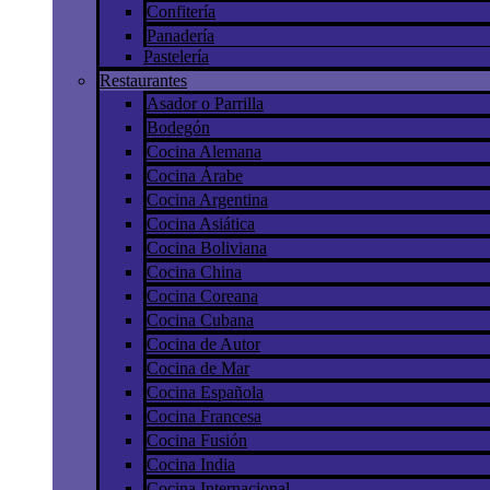
Confitería
Panadería
Pastelería
Restaurantes
Asador o Parrilla
Bodegón
Cocina Alemana
Cocina Árabe
Cocina Argentina
Cocina Asiática
Cocina Boliviana
Cocina China
Cocina Coreana
Cocina Cubana
Cocina de Autor
Cocina de Mar
Cocina Española
Cocina Francesa
Cocina Fusión
Cocina India
Cocina Internacional