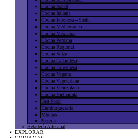
Cocina Israelí
Cocina Italiana
Cocina Japonesa – Sushi
Cocina Mediterránea
Cocina Mexicana
Cocina Peruana
Cocina Regional
Cocina Suiza
Cocina Tailandesa
Cocina Taiwanesa
Cocina Vegana
Cocina Vegetariana
Cocina Venezolana
Cocina Vietnamita
Fast Food
Hamburguesería
Minutas
Pizzería
Heladería Artesanal
EXPLORAR
GODIAMAG