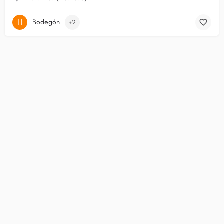
Bodegón
+2