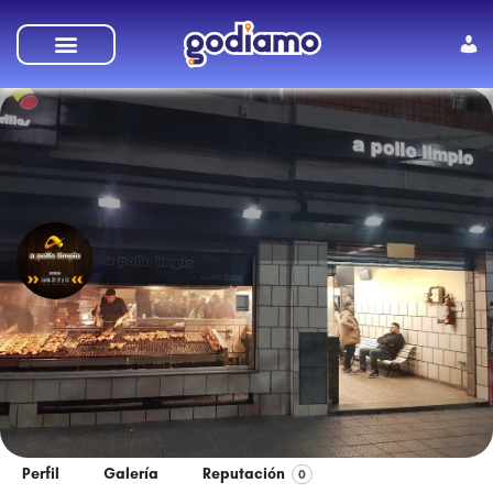
A Pollo Limpio
A Pollo Limpio - Rico y todo de pollo.
Perfil
Galería
Reputación
0