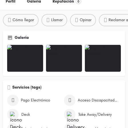
Perfil
Galería
Reputación
0
Cómo llegar
Llamar
Opinar
Reclamar a
Galería
Servicios (tags)
Pago Electrónico
Acceso Discapacitados
Deck
Take Away/Delivery