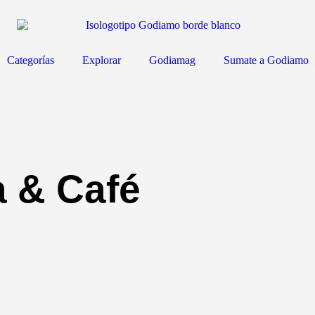
Categorías
Explorar
Godiamag
Sumate a Godiamo
a & Café