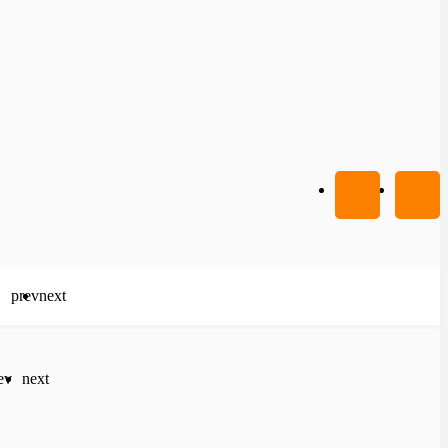
prev
next
ev
next