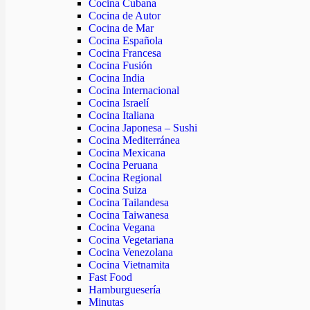
Cocina Cubana
Cocina de Autor
Cocina de Mar
Cocina Española
Cocina Francesa
Cocina Fusión
Cocina India
Cocina Internacional
Cocina Israelí
Cocina Italiana
Cocina Japonesa – Sushi
Cocina Mediterránea
Cocina Mexicana
Cocina Peruana
Cocina Regional
Cocina Suiza
Cocina Tailandesa
Cocina Taiwanesa
Cocina Vegana
Cocina Vegetariana
Cocina Venezolana
Cocina Vietnamita
Fast Food
Hamburguesería
Minutas