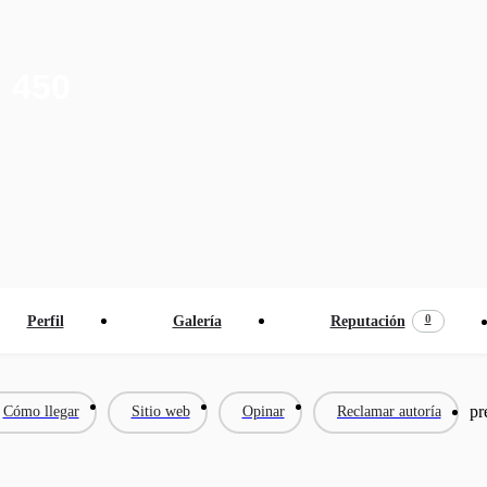
l 450
0
Perfil
Galería
Reputación
pr
Cómo llegar
Sitio web
Opinar
Reclamar autoría