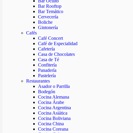
Bar Oculto
Bar Rooftop
Bar Temático
Cervecería
Boliche
Gintonería
Cafés
Café Concert
Café de Especialidad
Cafetería
Casa de Chocolates
Casa de Té
Confitería
Panadería
Pastelería
Restaurantes
Asador o Parrilla
Bodegón
Cocina Alemana
Cocina Árabe
Cocina Argentina
Cocina Asiática
Cocina Boliviana
Cocina China
Cocina Coreana