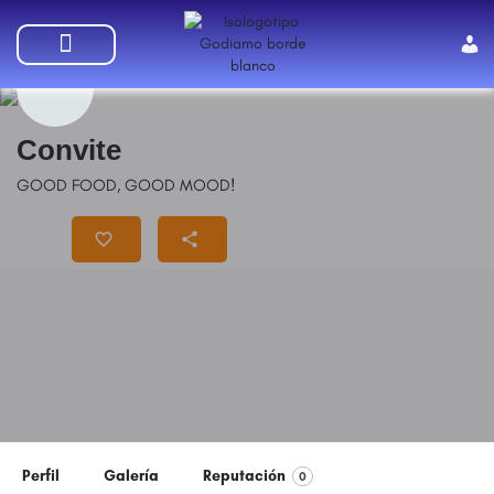
SUMATE A GODIAMO
Convite
GOOD FOOD, GOOD MOOD!
Precio
$$
Perfil
Galería
Reputación
0