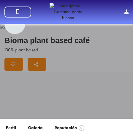
SUMATE A GODIAMO
Bioma plant based café
100% plant based.
Perfil
Galería
Reputación
0