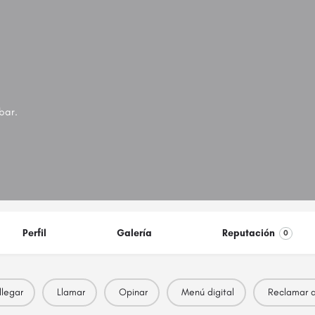
bar.
Perfil
Galería
Reputación
0
legar
Llamar
Opinar
Menú digital
Reclamar a