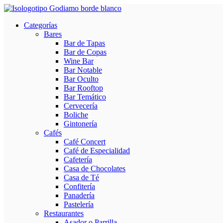
Categorías
Bares
Bar de Tapas
Bar de Copas
Wine Bar
Bar Notable
Bar Oculto
Bar Rooftop
Bar Temático
Cervecería
Boliche
Gintonería
Cafés
Café Concert
Café de Especialidad
Cafetería
Casa de Chocolates
Casa de Té
Confitería
Panadería
Pastelería
Restaurantes
Asador o Parrilla