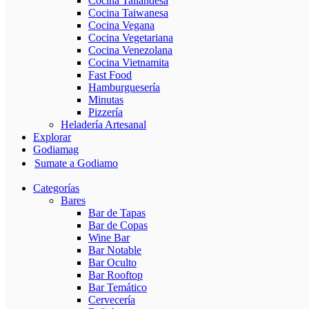
Cocina Tailandesa
Cocina Taiwanesa
Cocina Vegana
Cocina Vegetariana
Cocina Venezolana
Cocina Vietnamita
Fast Food
Hamburguesería
Minutas
Pizzería
Heladería Artesanal
Explorar
Godiamag
Sumate a Godiamo
Categorías
Bares
Bar de Tapas
Bar de Copas
Wine Bar
Bar Notable
Bar Oculto
Bar Rooftop
Bar Temático
Cervecería