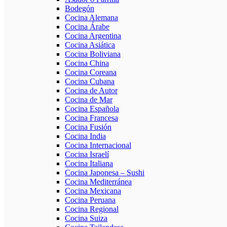
Bodegón
Cocina Alemana
Cocina Árabe
Cocina Argentina
Cocina Asiática
Cocina Boliviana
Cocina China
Cocina Coreana
Cocina Cubana
Cocina de Autor
Cocina de Mar
Cocina Española
Cocina Francesa
Cocina Fusión
Cocina India
Cocina Internacional
Cocina Israelí
Cocina Italiana
Cocina Japonesa – Sushi
Cocina Mediterránea
Cocina Mexicana
Cocina Peruana
Cocina Regional
Cocina Suiza