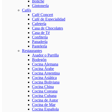
Boliche
Gintonería
Cafés
Café Concert
Café de Especialidad
Cafetería
Casa de Chocolates
Casa de Té
Confitería
Panadería
Pastelería
Restaurantes
Asador o Parrilla
Bodegón
Cocina Alemana
Cocina Árabe
Cocina Argentina
Cocina Asiática
Cocina Boliviana
Cocina China
Cocina Coreana
Cocina Cubana
Cocina de Autor
Cocina de Mar
Cocina Española