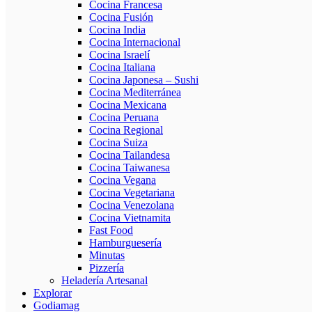
Cocina Francesa
Cocina Fusión
Cocina India
Cocina Internacional
Cocina Israelí
Cocina Italiana
Cocina Japonesa – Sushi
Cocina Mediterránea
Cocina Mexicana
Cocina Peruana
Cocina Regional
Cocina Suiza
Cocina Tailandesa
Cocina Taiwanesa
Cocina Vegana
Cocina Vegetariana
Cocina Venezolana
Cocina Vietnamita
Fast Food
Hamburguesería
Minutas
Pizzería
Heladería Artesanal
Explorar
Godiamag