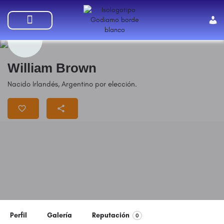
SUMATE A GODIAMO
William Brown
Nacido Irlandés, Argentino por elección.
Perfil
Galería
Reputación
0