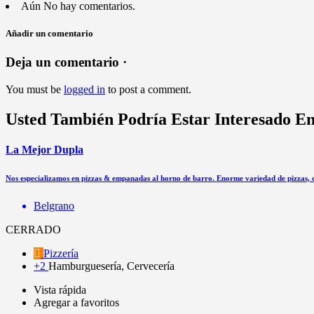
Aún No hay comentarios.
Añadir un comentario
Deja un comentario ·
You must be
logged in
to post a comment.
Usted También Podría Estar Interesado E
La Mejor Dupla
Nos especializamos en pizzas & empanadas al horno de barro. Enorme variedad de pizzas,
Belgrano
CERRADO
Pizzería
+2
Hamburguesería, Cervecería
Vista rápida
Agregar a favoritos