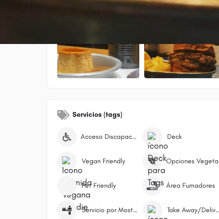
Galería
Servicios (tags)
Acceso Discapacitados
Deck
Vegan Friendly
Op
Pet Friendly
Área Fumadores
Servicio por Mostrador/Caja
Take Away/Deli