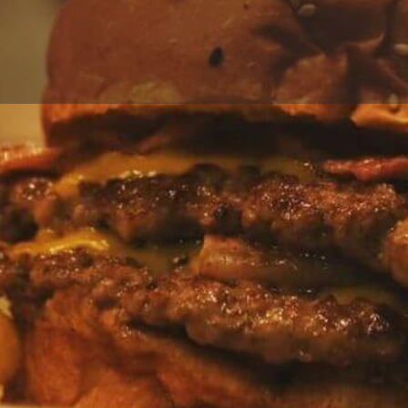
Perfil
Galería
Reputación
0
Llamar
Opinar
Menú digital
Reservar
Abierto
Zona
Ciudad Autónoma de B