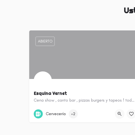
Us
ABIERTO
Esquina Vernet
Cena show , canto bar , pizzas burgers y tapeos ! todo en bebidas ! tu multiespacio en el barrio !
Parque Chacabuco
Cervecería
+2