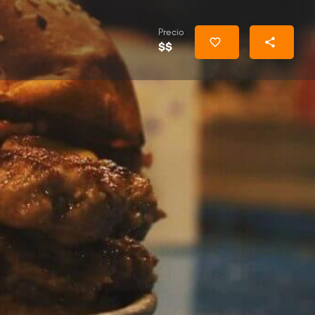
Precio
$$
Reclamar autoría
El horario de hoy:
6:00 PM - 2:00 AM
uenos Aires
Boedo