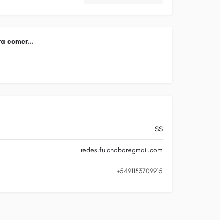
a comer...
$$
redes.fulanobar@gmail.com
+5491153709915