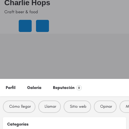
Charlie Hops
Craft beer & food
Precio
$$
Perfil
Galería
Reputación
0
Cómo llegar
Llamar
Sitio web
Opinar
M
Categorías