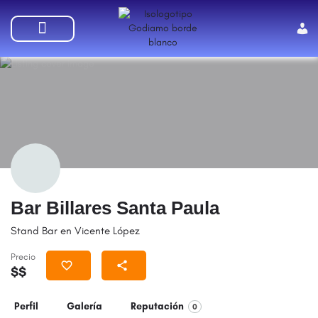
SUMATE A GODIAMO
Bar Billares Santa Paula
Stand Bar en Vicente López
Precio
$$
Perfil
Galería
Reputación
0