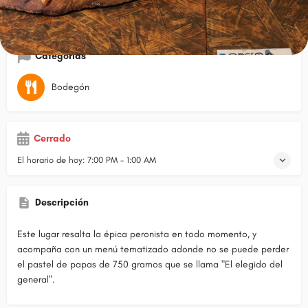
Cómo llegar
Llamar
Sitio web
Opi
Categorías
Bodegón
Cerrado
El horario de hoy:
7:00 PM - 1:00 AM
Descripción
Este lugar resalta la épica peronista en todo momento, y
acompaña con un menú tematizado adonde no se puede perder
el pastel de papas de 750 gramos que se llama "El elegido del
general".