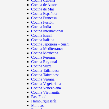
Cocina Cubana
Cocina de Autor
Cocina de Mar
Cocina Española
Cocina Francesa
Cocina Fusión
Cocina India
Cocina Internacional
Cocina Israelí
Cocina Italiana
Cocina Japonesa – Sushi
Cocina Mediterránea
Cocina Mexicana
Cocina Peruana
Cocina Regional
Cocina Suiza
Cocina Tailandesa
Cocina Taiwanesa
Cocina Vegana
Cocina Vegetariana
Cocina Venezolana
Cocina Vietnamita
Fast Food
Hamburguesería
Minutas