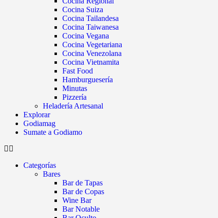
Cocina Regional
Cocina Suiza
Cocina Tailandesa
Cocina Taiwanesa
Cocina Vegana
Cocina Vegetariana
Cocina Venezolana
Cocina Vietnamita
Fast Food
Hamburguesería
Minutas
Pizzería
Heladería Artesanal
Explorar
Godiamag
Sumate a Godiamo
Categorías
Bares
Bar de Tapas
Bar de Copas
Wine Bar
Bar Notable
Bar Oculto