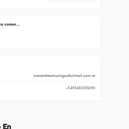
a comer...
ivanandresmurinigo@hotmail.com.ar
+5493487433090
 En