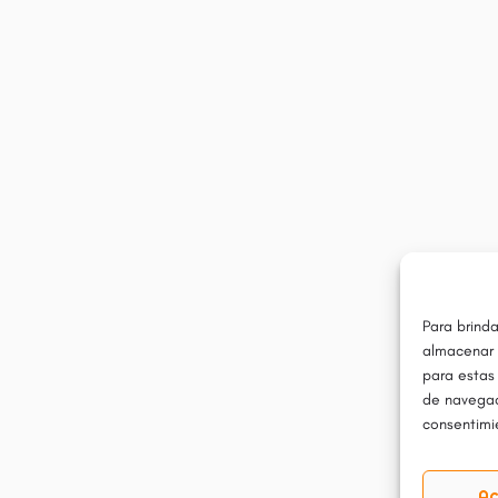
Para brinda
almacenar 
para estas
de navegaci
consentimie
Ac