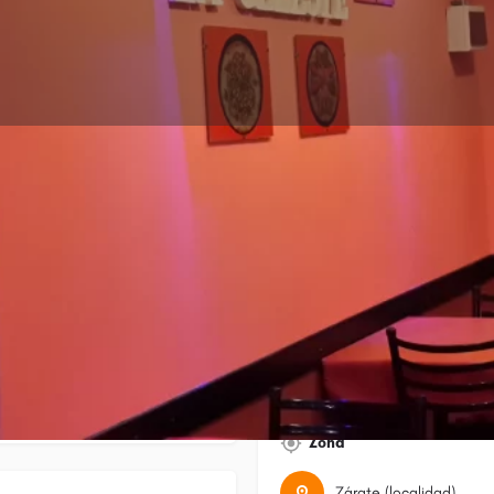
Perfil
Galería
Reputación
0
Cómo llegar
Llamar
Opinar
Reclamar auto
Cerrado
Zona
Zárate (localidad)