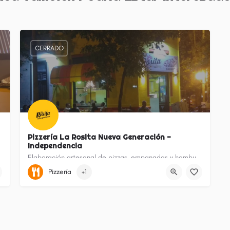
CERRADO
Pizzería La Rosita Nueva Generación -
Independencia
Elaboración artesanal de pizzas, empanadas y hamburguesas.
Pizzería
+1
Zárate (localidad)