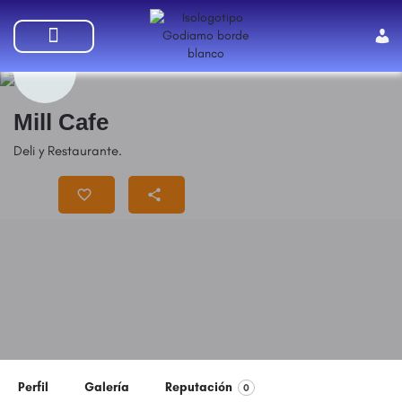
SUMATE A GODIAMO
Mill Cafe
Deli y Restaurante.
Precio
$$
Perfil
Galería
Reputación
0