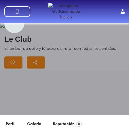
SUMATE A GODIAMO
Le Club
Es un bar de café y té para disfrutar con todos los sentidos.
Perfil
Galería
Reputación
0