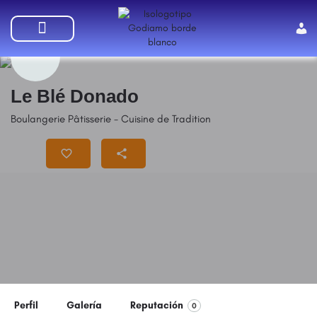
SUMATE A GODIAMO
Le Blé Donado
Boulangerie Pâtisserie - Cuisine de Tradition
Precio
$$$
Perfil
Galería
Reputación
0