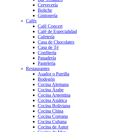
Cervecería
Boliche
Gintonería
Cafés
Café Concert
Café de Especialidad
Cafetería
Casa de Chocolates
Casa de Té
Confitería
Panadería
Pastelería
Restaurantes
Asador o Parrilla
Bodegón
Cocina Alemana
Cocina Árabe
Cocina Argentina
Cocina Asiática
Cocina Boliviana
Cocina China
Cocina Coreana
Cocina Cubana
Cocina de Autor