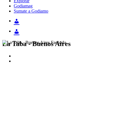
Explorar
Godiamag
Sumate a Godiamo
La Taba - Buenos Aires