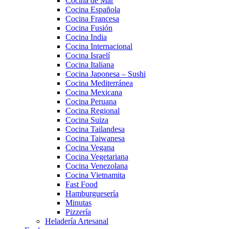
Cocina de Mar
Cocina Española
Cocina Francesa
Cocina Fusión
Cocina India
Cocina Internacional
Cocina Israelí
Cocina Italiana
Cocina Japonesa – Sushi
Cocina Mediterránea
Cocina Mexicana
Cocina Peruana
Cocina Regional
Cocina Suiza
Cocina Tailandesa
Cocina Taiwanesa
Cocina Vegana
Cocina Vegetariana
Cocina Venezolana
Cocina Vietnamita
Fast Food
Hamburguesería
Minutas
Pizzería
Heladería Artesanal