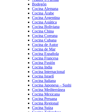
Bodegón
Cocina Alemana
Cocina Árabe
Cocina Argentina
Cocina Asiática
Cocina Boliviana
Cocina China
Cocina Coreana
Cocina Cubana
Cocina de Autor
Cocina de Mar
Cocina Española
Cocina Francesa
Cocina Fusión
Cocina India
Cocina Internacional
Cocina Israelí
Cocina Italiana
Cocina Japonesa – Sushi
Cocina Mediterránea
Cocina Mexicana
Cocina Peruana
Cocina Regional
Cocina Suiza