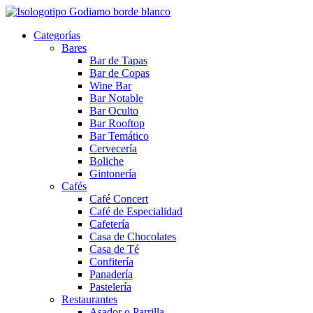
Categorías
Bares
Bar de Tapas
Bar de Copas
Wine Bar
Bar Notable
Bar Oculto
Bar Rooftop
Bar Temático
Cervecería
Boliche
Gintonería
Cafés
Café Concert
Café de Especialidad
Cafetería
Casa de Chocolates
Casa de Té
Confitería
Panadería
Pastelería
Restaurantes
Asador o Parrilla