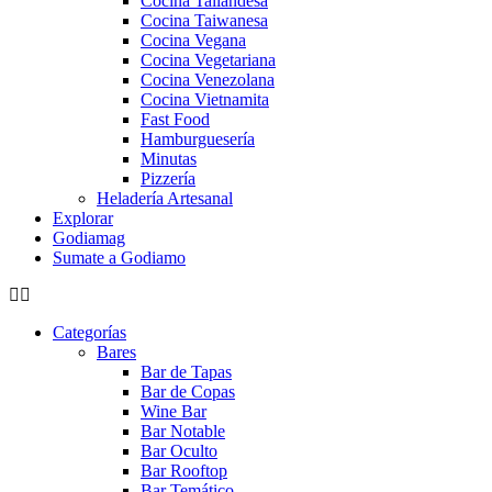
Cocina Tailandesa
Cocina Taiwanesa
Cocina Vegana
Cocina Vegetariana
Cocina Venezolana
Cocina Vietnamita
Fast Food
Hamburguesería
Minutas
Pizzería
Heladería Artesanal
Explorar
Godiamag
Sumate a Godiamo
Categorías
Bares
Bar de Tapas
Bar de Copas
Wine Bar
Bar Notable
Bar Oculto
Bar Rooftop
Bar Temático