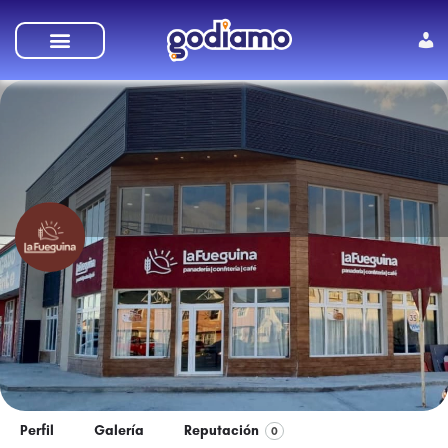
La Fueguina
Más de 35 años junto a los fueguinos.
Perfil
Galería
Reputación
0