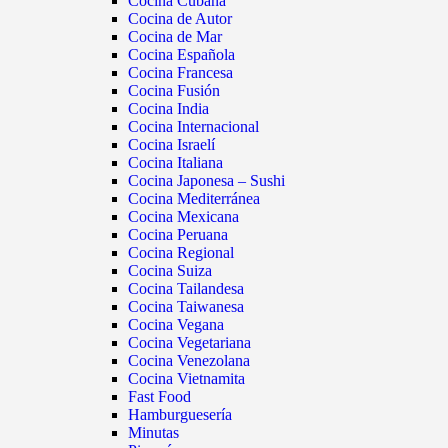
Cocina Cubana
Cocina de Autor
Cocina de Mar
Cocina Española
Cocina Francesa
Cocina Fusión
Cocina India
Cocina Internacional
Cocina Israelí
Cocina Italiana
Cocina Japonesa – Sushi
Cocina Mediterránea
Cocina Mexicana
Cocina Peruana
Cocina Regional
Cocina Suiza
Cocina Tailandesa
Cocina Taiwanesa
Cocina Vegana
Cocina Vegetariana
Cocina Venezolana
Cocina Vietnamita
Fast Food
Hamburguesería
Minutas