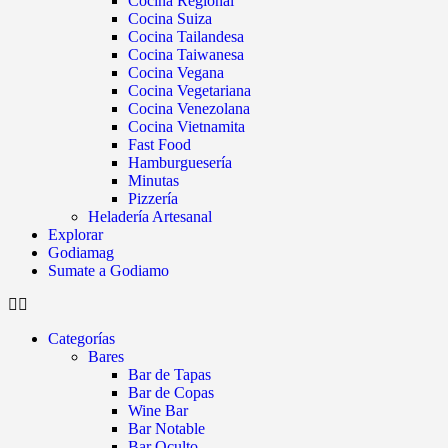
Cocina Regional
Cocina Suiza
Cocina Tailandesa
Cocina Taiwanesa
Cocina Vegana
Cocina Vegetariana
Cocina Venezolana
Cocina Vietnamita
Fast Food
Hamburguesería
Minutas
Pizzería
Heladería Artesanal
Explorar
Godiamag
Sumate a Godiamo
Categorías
Bares
Bar de Tapas
Bar de Copas
Wine Bar
Bar Notable
Bar Oculto