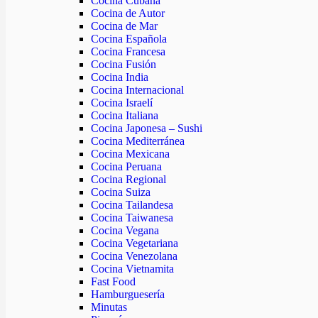
Cocina Cubana
Cocina de Autor
Cocina de Mar
Cocina Española
Cocina Francesa
Cocina Fusión
Cocina India
Cocina Internacional
Cocina Israelí
Cocina Italiana
Cocina Japonesa – Sushi
Cocina Mediterránea
Cocina Mexicana
Cocina Peruana
Cocina Regional
Cocina Suiza
Cocina Tailandesa
Cocina Taiwanesa
Cocina Vegana
Cocina Vegetariana
Cocina Venezolana
Cocina Vietnamita
Fast Food
Hamburguesería
Minutas