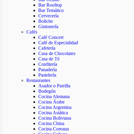
Bar Rooftop
Bar Temático
Cervecería
Boliche
Gintonería
Cafés
Café Concert
Café de Especialidad
Cafetería
Casa de Chocolates
Casa de Té
Confitería
Panadería
Pastelería
Restaurantes
Asador o Parrilla
Bodegón
Cocina Alemana
Cocina Árabe
Cocina Argentina
Cocina Asiática
Cocina Boliviana
Cocina China
Cocina Coreana