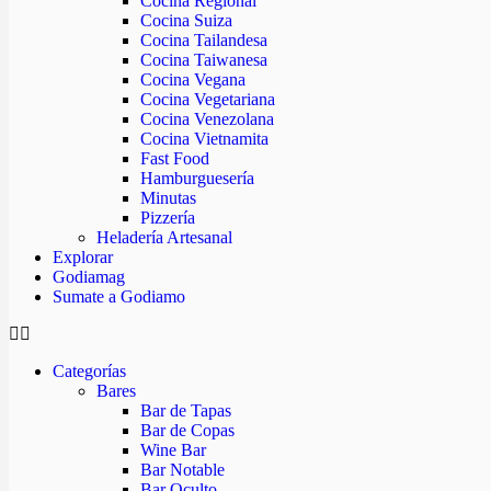
Cocina Regional
Cocina Suiza
Cocina Tailandesa
Cocina Taiwanesa
Cocina Vegana
Cocina Vegetariana
Cocina Venezolana
Cocina Vietnamita
Fast Food
Hamburguesería
Minutas
Pizzería
Heladería Artesanal
Explorar
Godiamag
Sumate a Godiamo
Categorías
Bares
Bar de Tapas
Bar de Copas
Wine Bar
Bar Notable
Bar Oculto