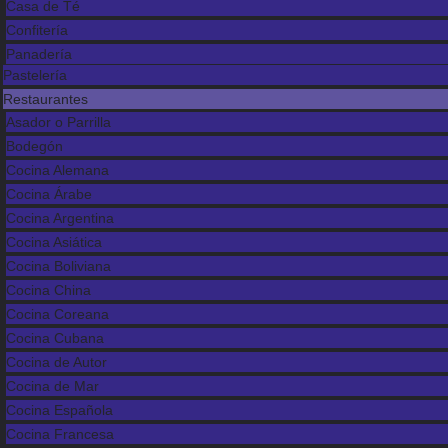
Casa de Té
Confitería
Panadería
Pastelería
Restaurantes
Asador o Parrilla
Bodegón
Cocina Alemana
Cocina Árabe
Cocina Argentina
Cocina Asiática
Cocina Boliviana
Cocina China
Cocina Coreana
Cocina Cubana
Cocina de Autor
Cocina de Mar
Cocina Española
Cocina Francesa