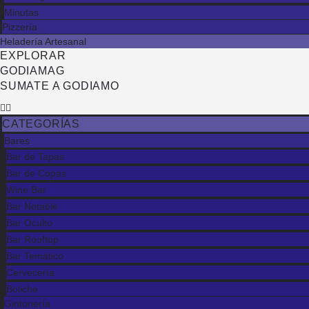
Minutas
Pizzería
Heladería Artesanal
EXPLORAR
GODIAMAG
SUMATE A GODIAMO
CATEGORÍAS
Bares
Bar de Tapas
Bar de Copas
Wine Bar
Bar Notable
Bar Oculto
Bar Rooftop
Bar Temático
Cervecería
Boliche
Gintonería