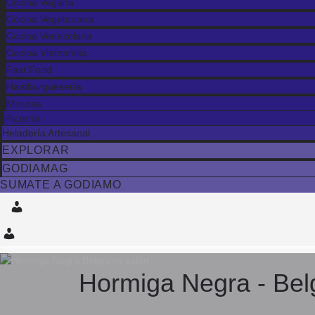
Cocina Vegana
Cocina Vegetariana
Cocina Venezolana
Cocina Vietnamita
Fast Food
Hamburguesería
Minutas
Pizzería
Heladería Artesanal
EXPLORAR
GODIAMAG
SUMATE A GODIAMO
Hormiga Negra - Bel