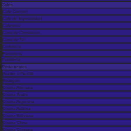
Cafés
Café Concert
Café de Especialidad
Cafetería
Casa de Chocolates
Casa de Té
Confitería
Panadería
Pastelería
Restaurantes
Asador o Parrilla
Bodegón
Cocina Alemana
Cocina Árabe
Cocina Argentina
Cocina Asiática
Cocina Boliviana
Cocina China
Cocina Coreana