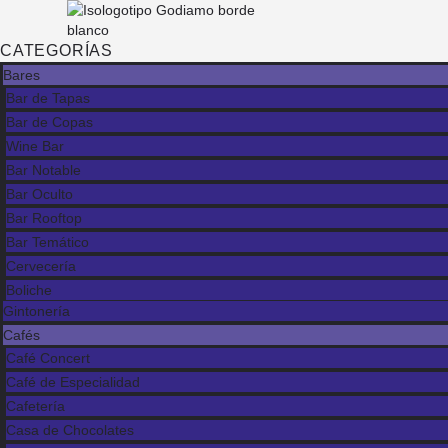
CATEGORÍAS
Bares
Bar de Tapas
Bar de Copas
Wine Bar
Bar Notable
Bar Oculto
Bar Rooftop
Bar Temático
Cervecería
Boliche
Gintonería
Cafés
Café Concert
Café de Especialidad
Cafetería
Casa de Chocolates