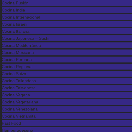
Cocina Fusión
Cocina India
Cocina Internacional
Cocina Israelí
Cocina Italiana
Cocina Japonesa – Sushi
Cocina Mediterránea
Cocina Mexicana
Cocina Peruana
Cocina Regional
Cocina Suiza
Cocina Tailandesa
Cocina Taiwanesa
Cocina Vegana
Cocina Vegetariana
Cocina Venezolana
Cocina Vietnamita
Fast Food
Hamburguesería