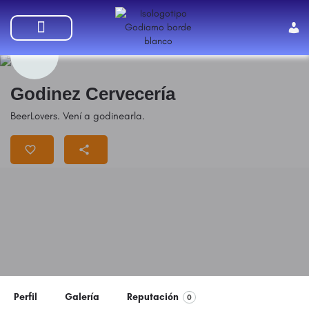
SUMATE A GODIAMO
Godinez Cervecería
BeerLovers. Vení a godinearla.
Perfil
Galería
Reputación
0