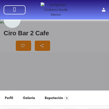
SUMATE A GODIAMO
Ciro Bar 2 Cafe
Precio
$$
Perfil
Galería
Reputación
0