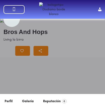
SUMATE A GODIAMO
Bros And Hops
Living la birra
Precio
$$
Perfil
Galería
Reputación
0