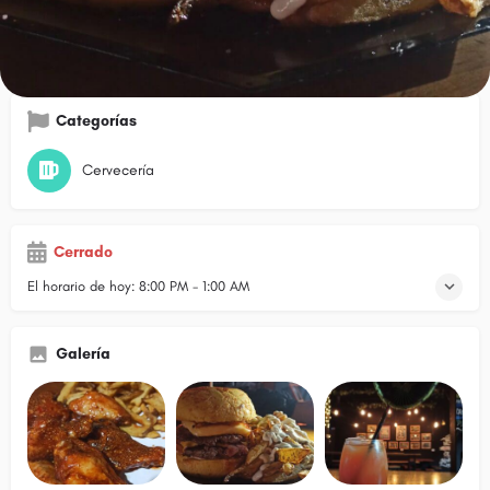
Cómo llegar
Llamar
Opinar
Menú 
Categorías
Cervecería
Cerrado
El horario de hoy:
8:00 PM - 1:00 AM
Galería